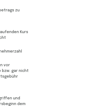
betrags zu
laufenden Kurs
cht
ilnehmerzahl
en vor
 bzw. gar nicht
htsgebühr
griffen und
ursbeginn dem